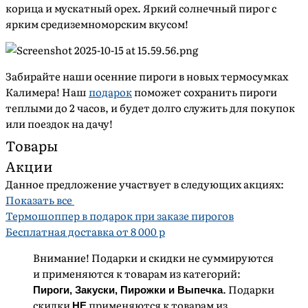
корица и мускатный орех. Яркий солнечный пирог с
ярким средиземноморским вкусом!
Забирайте наши осенние пироги в новых термосумках
Калимера! Наш
подарок
поможет сохранить пироги
теплыми до 2 часов, и будет долго служить для покупок
или поездок на дачу!
Товары
Акции
Сортировка
Данное предложение участвует в следующих акциях:
По популярности
Показать все
По рейтингу
Термошоппер в подарок при заказе пирогов
По алфавиту
Бесплатная доставка от 8 000 р
От А до Я
Внимание! Подарки и скидки не суммируются
По алфавиту
и применяются к товарам из категорий:
От Я до А
. Подарки
Пироги, Закуски, Пирожки и Выпечка
Сначала дешевле
скидки
применяются к товарам из
НЕ