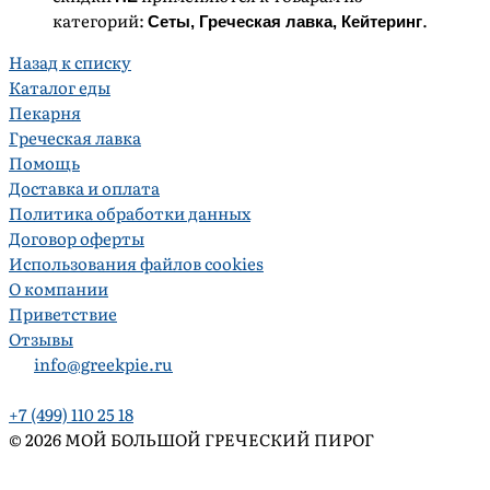
Сначала дороже
категорий:
.
Сеты, Греческая лавка, Кейтеринг
Вид отображения
Назад к списку
Сортировать
Каталог еды
Пекарня
По популярности
Сначала товары, которые чаще
Греческая лавка
покупают
Помощь
По рейтингу
Сначала товары с высокими оценками
Доставка и оплата
По алфавиту
От А до Я
Политика обработки данных
По алфавиту
От Я до А
Договор оферты
Сначала дешевле
Использования файлов cookies
Сначала дороже
О компании
Приветствие
Сортировка
Отзывы
info@greekpie.ru
+7 (499) 110 25 18
© 2026 МОЙ БОЛЬШОЙ ГРЕЧЕСКИЙ ПИРОГ