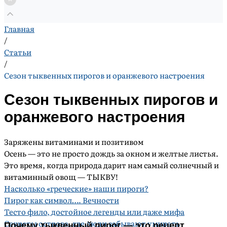
Главная
/
Статьи
/
Сезон тыквенных пирогов и оранжевого настроения
Сезон тыквенных пирогов и
оранжевого настроения
Заряжены витаминами и позитивом
Осень — это не просто дождь за окном и желтые листья.
Это время, когда природа дарит нам самый солнечный и
витаминный овощ — ТЫКВУ!
Насколько «греческие» наши пироги?
Пирог как символ…. Вечности
Тесто фило, достойное легенды или даже мифа
Секреты острова, где люди забывают умирать
Почему тыквенный пирог — это рецепт